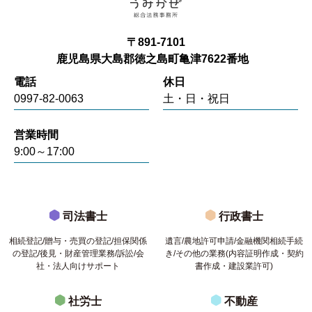
〒891-7101
鹿児島県大島郡徳之島町亀津7622番地
電話
休日
0997-82-0063
土・日・祝日
営業時間
9:00～17:00
司法書士
行政書士
相続登記/贈与・売買の登記/担保関係
遺言/農地許可申請/金融機関相続手続
の登記/後見・財産管理業務/訴訟/会
き/その他の業務(内容証明作成・契約
社・法人向けサポート
書作成・建設業許可)
社労士
不動産