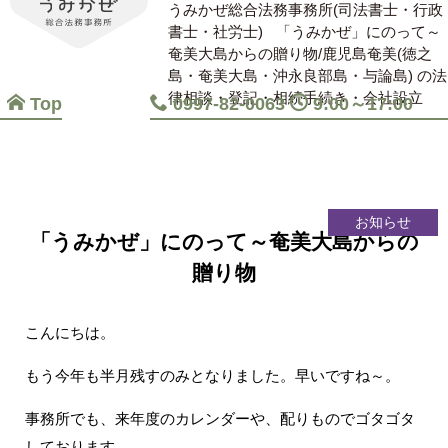
うみかぜ総合法務事務所(司法書士・行政
書士・社労士)
「うみかぜ」にのって～
奄美大島からの贈り物/鹿児島奄美(徳之
島・奄美大島・沖永良部島・与論島) の法
律相談・登記・相続手続き・会社設立
Top
0997-82-0063
9:00～17:00
お知らせ
「うみかぜ」にのって～奄美大島からの
贈り物
こんにちは。
もう今年も半月残すのみとなりました。早いですね～。
事務所でも、来年度のカレンダーや、配りものでゴタゴタ
しております。