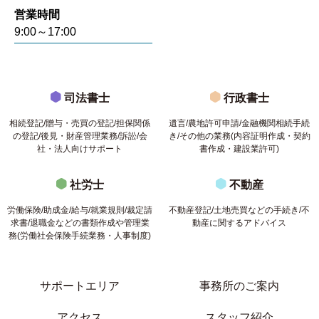
営業時間
9:00～17:00
司法書士
行政書士
相続登記/贈与・売買の登記/担保関係
遺言/農地許可申請/金融機関相続手続
の登記/後見・財産管理業務/訴訟/会
き/その他の業務(内容証明作成・契約
社・法人向けサポート
書作成・建設業許可)
社労士
不動産
労働保険/助成金/給与/就業規則/裁定請
不動産登記/土地売買などの手続き/不
求書/退職金などの書類作成や管理業
動産に関するアドバイス
務(労働社会保険手続業務・人事制度)
サポートエリア
事務所のご案内
アクセス
スタッフ紹介