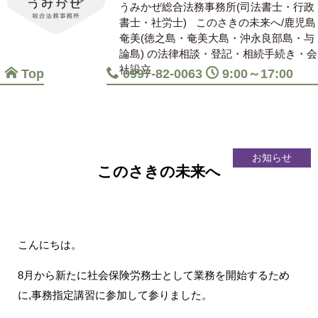
うみかぜ総合法務事務所(司法書士・行政
書士・社労士)
このさきの未来へ/鹿児島
奄美(徳之島・奄美大島・沖永良部島・与
論島) の法律相談・登記・相続手続き・会
社設立
Top
0997-82-0063
9:00～17:00
お知らせ
このさきの未来へ
こんにちは。
8月から新たに社会保険労務士として業務を開始するため
に,事務指定講習に参加して参りました。