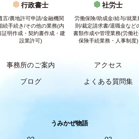
行政書士
社労士
遺言/農地許可申請/金融機関
労働保険/助成金/給与/就業
相続手続き/その他の業務(内
則/裁定請求書/退職金など
容証明作成・契約書作成・建
書類作成や管理業務(労働社
設業許可)
保険手続業務・人事制度)
事務所のご案内
アクセス
ブログ
よくある質問集
うみかぜ物語