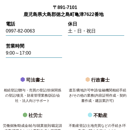
〒891-7101
鹿児島県大島郡徳之島町亀津7622番地
電話
休日
0997-82-0063
土・日・祝日
営業時間
9:00～17:00
司法書士
行政書士
相続登記/贈与・売買の登記/担保関係
遺言/農地許可申請/金融機関相続手続
の登記/後見・財産管理業務/訴訟/会
き/その他の業務(内容証明作成・契約
社・法人向けサポート
書作成・建設業許可)
社労士
不動産
労働保険/助成金/給与/就業規則/裁定請
不動産登記/土地売買などの手続き/不