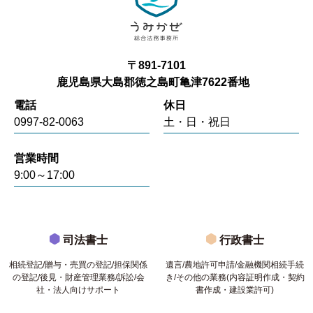
〒891-7101
鹿児島県大島郡徳之島町亀津7622番地
電話
休日
0997-82-0063
土・日・祝日
営業時間
9:00～17:00
司法書士
行政書士
相続登記/贈与・売買の登記/担保関係
遺言/農地許可申請/金融機関相続手続
の登記/後見・財産管理業務/訴訟/会
き/その他の業務(内容証明作成・契約
社・法人向けサポート
書作成・建設業許可)