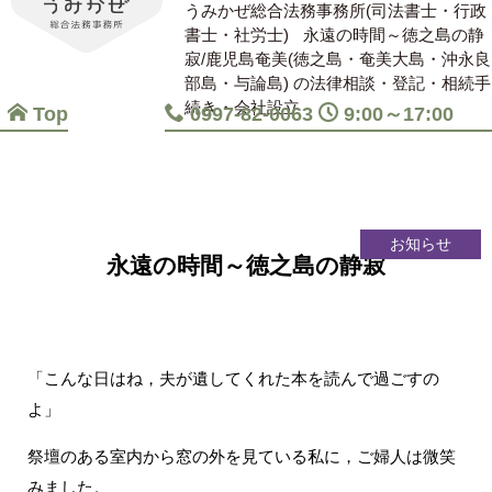
うみかぜ総合法務事務所(司法書士・行政
書士・社労士)
永遠の時間～徳之島の静
寂/鹿児島奄美(徳之島・奄美大島・沖永良
部島・与論島) の法律相談・登記・相続手
続き・会社設立
Top
0997-82-0063
9:00～17:00
お知らせ
永遠の時間～徳之島の静寂
「こんな日はね，夫が遺してくれた本を読んで過ごすの
よ」
祭壇のある室内から窓の外を見ている私に，ご婦人は微笑
みました。