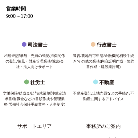
営業時間
9:00～17:00
司法書士
行政書士
相続登記/贈与・売買の登記/担保関係
遺言/農地許可申請/金融機関相続手続
の登記/後見・財産管理業務/訴訟/会
き/その他の業務(内容証明作成・契約
社・法人向けサポート
書作成・建設業許可)
社労士
不動産
労働保険/助成金/給与/就業規則/裁定請
不動産登記/土地売買などの手続き/不
求書/退職金などの書類作成や管理業
動産に関するアドバイス
務(労働社会保険手続業務・人事制度)
サポートエリア
事務所のご案内