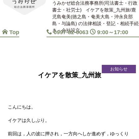
うみかぜ総合法務事務所(司法書士・行政
書士・社労士)
イケアを散策_九州旅/鹿
児島奄美(徳之島・奄美大島・沖永良部
島・与論島) の法律相談・登記・相続手続
き・会社設立
Top
0997-82-0063
9:00～17:00
お知らせ
イケアを散策_九州旅
こんにちは。
イケアは久しぶり。
前回は，人の波に押され，一方向へしか進めず，ゆっくり