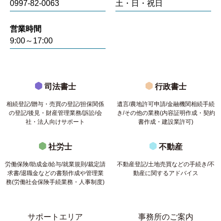
0997-82-0063
土・日・祝日
営業時間
9:00～17:00
司法書士
行政書士
相続登記/贈与・売買の登記/担保関係
遺言/農地許可申請/金融機関相続手続
の登記/後見・財産管理業務/訴訟/会
き/その他の業務(内容証明作成・契約
社・法人向けサポート
書作成・建設業許可)
社労士
不動産
労働保険/助成金/給与/就業規則/裁定請
不動産登記/土地売買などの手続き/不
求書/退職金などの書類作成や管理業
動産に関するアドバイス
務(労働社会保険手続業務・人事制度)
サポートエリア
事務所のご案内