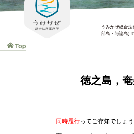
うみかぜ総合法
部島・与論島)
Top
徳之島，奄
同時履行
ってご存知でしょう