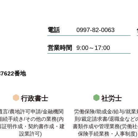
電話
0997-82-0063
営業時間
9:00～17:00
622番地
行政書士
社労士
遺言/農地許可申請/金融機関
労働保険/助成金/給与/就業
相続手続き/その他の業務(内
則/裁定請求書/退職金など
容証明作成・契約書作成・建
書類作成や管理業務(労働社
設業許可)
保険手続業務・人事制度)