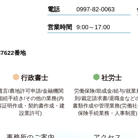
電話
0997-82-0063
営業時間
9:00～17:00
622番地
行政書士
社労士
遺言/農地許可申請/金融機関
労働保険/助成金/給与/就業
相続手続き/その他の業務(内
則/裁定請求書/退職金など
容証明作成・契約書作成・建
書類作成や管理業務(労働社
設業許可)
保険手続業務・人事制度)
事務所のご案内
アクセス