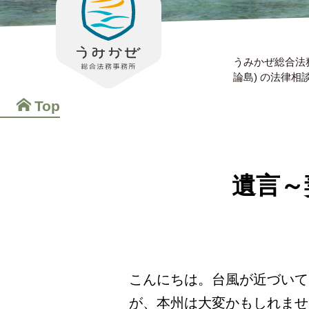
うみかぜ総合法
論島) の法律
Top
遺言～
こんにちは。台風が近づいて
が、本州は大変かもしれませ