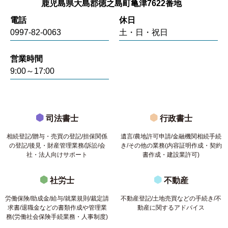
鹿児島県大島郡徳之島町亀津7622番地
電話
休日
0997-82-0063
土・日・祝日
営業時間
9:00～17:00
司法書士
行政書士
相続登記/贈与・売買の登記/担保関係
遺言/農地許可申請/金融機関相続手続
の登記/後見・財産管理業務/訴訟/会
き/その他の業務(内容証明作成・契約
社・法人向けサポート
書作成・建設業許可)
社労士
不動産
労働保険/助成金/給与/就業規則/裁定請
不動産登記/土地売買などの手続き/不
求書/退職金などの書類作成や管理業
動産に関するアドバイス
務(労働社会保険手続業務・人事制度)