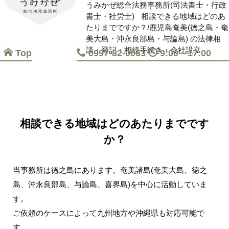
うみかぜ総合法務事務所(司法書士・行政
書士・社労士)
相談できる地域はどのあ
たりまでですか？/鹿児島奄美(徳之島・奄
美大島・沖永良部島・与論島) の法律相
談・登記・相続手続き・会社設立
Top
0997-82-0063
9:00～17:00
相談できる地域はどのあたりまでです
か？
当事務所は徳之島にあります。奄美諸島(奄美大島、徳之
島、沖永良部島、与論島、喜界島)を中心に活動していま
す。
ご依頼のケースによって九州地方や沖縄県も対応可能で
す。