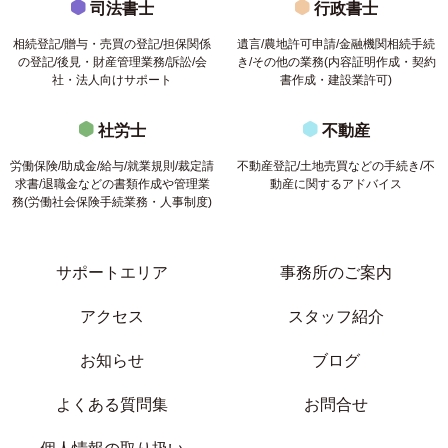
司法書士
行政書士
相続登記/贈与・売買の登記/担保関係
遺言/農地許可申請/金融機関相続手続
の登記/後見・財産管理業務/訴訟/会
き/その他の業務(内容証明作成・契約
社・法人向けサポート
書作成・建設業許可)
社労士
不動産
労働保険/助成金/給与/就業規則/裁定請
不動産登記/土地売買などの手続き/不
求書/退職金などの書類作成や管理業
動産に関するアドバイス
務(労働社会保険手続業務・人事制度)
サポートエリア
事務所のご案内
アクセス
スタッフ紹介
お知らせ
ブログ
よくある質問集
お問合せ