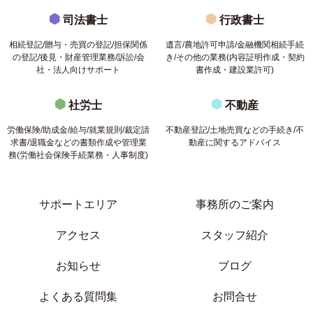
司法書士
行政書士
相続登記/贈与・売買の登記/担保関係
遺言/農地許可申請/金融機関相続手続
の登記/後見・財産管理業務/訴訟/会
き/その他の業務(内容証明作成・契約
社・法人向けサポート
書作成・建設業許可)
社労士
不動産
労働保険/助成金/給与/就業規則/裁定請
不動産登記/土地売買などの手続き/不
求書/退職金などの書類作成や管理業
動産に関するアドバイス
務(労働社会保険手続業務・人事制度)
サポートエリア
事務所のご案内
アクセス
スタッフ紹介
お知らせ
ブログ
よくある質問集
お問合せ