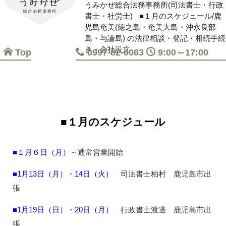
うみかぜ総合法務事務所(司法書士・行政
書士・社労士)
■１月のスケジュール/鹿
児島奄美(徳之島・奄美大島・沖永良部
島・与論島) の法律相談・登記・相続手続
き・会社設立
Top
0997-82-0063
9:00～17:00
■１月のスケジュール
■１月６日（月）
～通常営業開始
■1月13日（月）・14日（火）
司法書士柏村 鹿児島市出
張
■1月19日（日）・20日（月）
行政書士渡邊 鹿児島市出
張