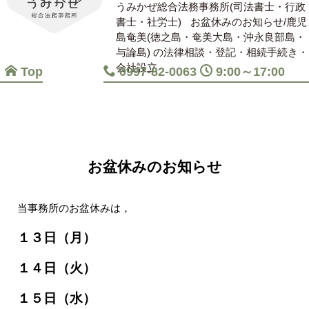
うみかぜ総合法務事務所(司法書士・行政
書士・社労士)
お盆休みのお知らせ/鹿児
島奄美(徳之島・奄美大島・沖永良部島・
与論島) の法律相談・登記・相続手続き・
会社設立
Top
0997-82-0063
9:00～17:00
お盆休みのお知らせ
当事務所のお盆休みは，
１３日（月）
１４日（火）
１５日（水）