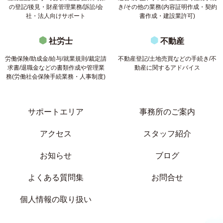
の登記/後見・財産管理業務/訴訟/会
き/その他の業務(内容証明作成・契約
社・法人向けサポート
書作成・建設業許可)
社労士
不動産
労働保険/助成金/給与/就業規則/裁定請
不動産登記/土地売買などの手続き/不
求書/退職金などの書類作成や管理業
動産に関するアドバイス
務(労働社会保険手続業務・人事制度)
サポートエリア
事務所のご案内
アクセス
スタッフ紹介
お知らせ
ブログ
よくある質問集
お問合せ
個人情報の取り扱い