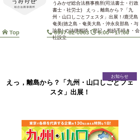
うみかぜ総合法務事務所(司法書士・行政
書士・社労士)
えっ，離島から？「九
州・山口しごとフェスタ」出展！/鹿児島
奄美(徳之島・奄美大島・沖永良部島・与
論島) の法律相談・登記・相続手続き・会
Top
0997-82-0063
9:00～17:00
社設立
お知らせ
えっ，離島から？「九州・山口しごとフェ
スタ」出展！