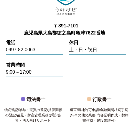
〒891-7101
鹿児島県大島郡徳之島町亀津7622番地
電話
休日
0997-82-0063
土・日・祝日
営業時間
9:00～17:00
司法書士
行政書士
相続登記/贈与・売買の登記/担保関係
遺言/農地許可申請/金融機関相続手続
の登記/後見・財産管理業務/訴訟/会
き/その他の業務(内容証明作成・契約
社・法人向けサポート
書作成・建設業許可)