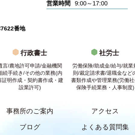
営業時間
9:00～17:00
622番地
行政書士
社労士
遺言/農地許可申請/金融機関
労働保険/助成金/給与/就業
相続手続き/その他の業務(内
則/裁定請求書/退職金など
容証明作成・契約書作成・建
書類作成や管理業務(労働社
設業許可)
保険手続業務・人事制度)
事務所のご案内
アクセス
ブログ
よくある質問集