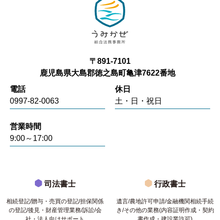
〒891-7101
鹿児島県大島郡徳之島町亀津7622番地
電話
休日
0997-82-0063
土・日・祝日
営業時間
9:00～17:00
司法書士
行政書士
相続登記/贈与・売買の登記/担保関係
遺言/農地許可申請/金融機関相続手続
の登記/後見・財産管理業務/訴訟/会
き/その他の業務(内容証明作成・契約
社・法人向けサポート
書作成・建設業許可)