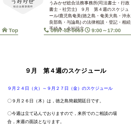
うみかぜ総合法務事務所(司法書士・行政
書士・社労士)
９月 第４週のスケジュ
ール/鹿児島奄美(徳之島・奄美大島・沖永
良部島・与論島) の法律相談・登記・相続
手続き・会社設立
Top
0997-82-0063
9:00～17:00
９月 第４週のスケジュール
９月２４日（火）～９月２７日（金）のスケジュール
〇９月２６日（木）は，徳之島簡裁開廷日です。
〇今週は立て込んでおりますので，来所でのご相談の場
合，来週の面談となります。