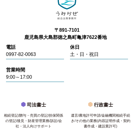
〒891-7101
鹿児島県大島郡徳之島町亀津7622番地
電話
休日
0997-82-0063
土・日・祝日
営業時間
9:00～17:00
司法書士
行政書士
相続登記/贈与・売買の登記/担保関係
遺言/農地許可申請/金融機関相続手続
の登記/後見・財産管理業務/訴訟/会
き/その他の業務(内容証明作成・契約
社・法人向けサポート
書作成・建設業許可)