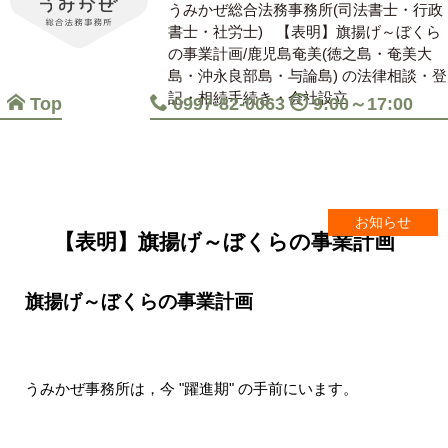
うみかぜ総合法務事務所(司法書士・行政
書士・社労士)
【表明】旗揚げ～ぼくら
の事業計画/鹿児島奄美(徳之島・奄美大
島・沖永良部島・与論島) の法律相談・登
記・相続手続き・会社設立
Top
0997-82-0063
9:00～17:00
お知らせ
【表明】旗揚げ～ぼくらの事業計画
旗揚げ～ぼくらの事業計画
うみかぜ事務所は，今 "躍進期" の手前にいます。