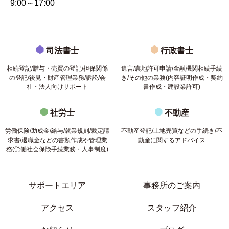
9:00～17:00
司法書士
行政書士
相続登記/贈与・売買の登記/担保関係
遺言/農地許可申請/金融機関相続手続
の登記/後見・財産管理業務/訴訟/会
き/その他の業務(内容証明作成・契約
社・法人向けサポート
書作成・建設業許可)
社労士
不動産
労働保険/助成金/給与/就業規則/裁定請
不動産登記/土地売買などの手続き/不
求書/退職金などの書類作成や管理業
動産に関するアドバイス
務(労働社会保険手続業務・人事制度)
サポートエリア
事務所のご案内
アクセス
スタッフ紹介