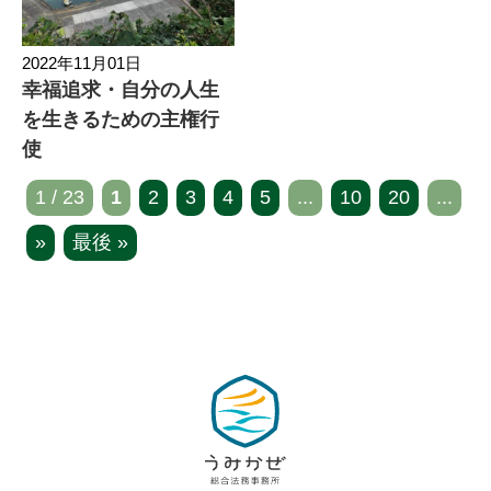
2022年11月01日
幸福追求・自分の人生
を生きるための主権行
使
1 / 23
1
2
3
4
5
...
10
20
...
»
最後 »