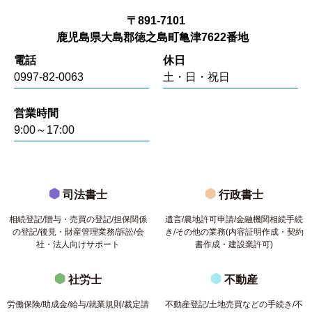
〒891-7101
鹿児島県大島郡徳之島町亀津7622番地
電話
休日
0997-82-0063
土・日・祝日
営業時間
9:00～17:00
司法書士
行政書士
相続登記/贈与・売買の登記/担保関係
遺言/農地許可申請/金融機関相続手続
の登記/後見・財産管理業務/訴訟/会
き/その他の業務(内容証明作成・契約
社・法人向けサポート
書作成・建設業許可)
社労士
不動産
労働保険/助成金/給与/就業規則/裁定請
不動産登記/土地売買などの手続き/不