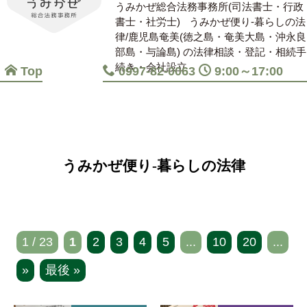
うみかぜ総合法務事務所(司法書士・行政
書士・社労士)
うみかぜ便り-暮らしの法
律/鹿児島奄美(徳之島・奄美大島・沖永良
部島・与論島) の法律相談・登記・相続手
続き・会社設立
Top
0997-82-0063
9:00～17:00
うみかぜ便り-暮らしの法律
1 / 23
1
2
3
4
5
...
10
20
...
»
最後 »