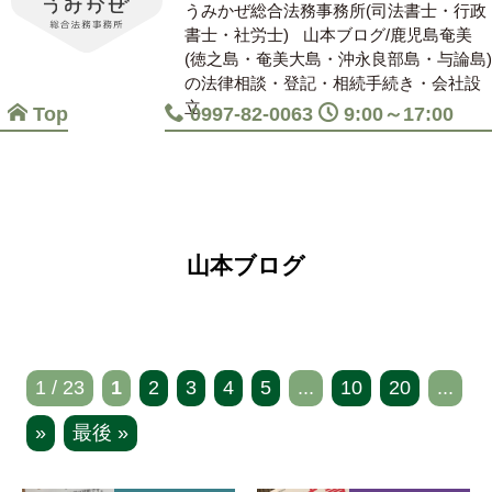
うみかぜ総合法務事務所(司法書士・行政
書士・社労士)
山本ブログ/鹿児島奄美
(徳之島・奄美大島・沖永良部島・与論島)
の法律相談・登記・相続手続き・会社設
立
Top
0997-82-0063
9:00～17:00
山本ブログ
1 / 23
1
2
3
4
5
...
10
20
...
»
最後 »