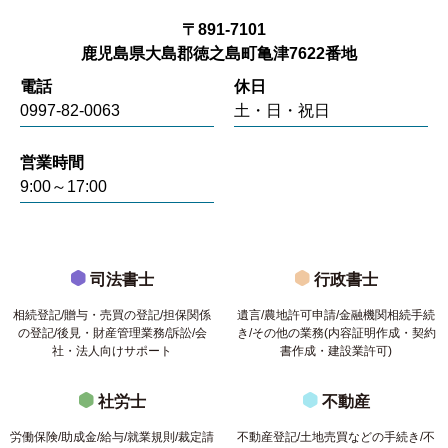
〒891-7101
鹿児島県大島郡徳之島町亀津7622番地
電話
休日
0997-82-0063
土・日・祝日
営業時間
9:00～17:00
司法書士
行政書士
相続登記/贈与・売買の登記/担保関係
遺言/農地許可申請/金融機関相続手続
の登記/後見・財産管理業務/訴訟/会
き/その他の業務(内容証明作成・契約
社・法人向けサポート
書作成・建設業許可)
社労士
不動産
労働保険/助成金/給与/就業規則/裁定請
不動産登記/土地売買などの手続き/不