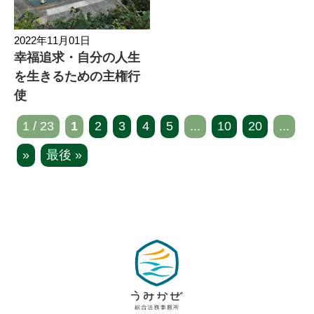
2022年11月01日
幸福追求・自分の人生
を生きるための主権行
使
1 / 23
1
2
3
4
5
...
10
20
...
»
最後 »